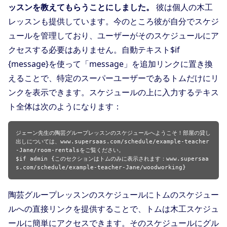
ッスンを教えてもらうことにしました。
彼は個人の木工
レッスンも提供しています。今のところ彼が自分でスケジ
ュールを管理しており、ユーザーがそのスケジュールにア
クセスする必要はありません。自動テキスト$if
{message}を使って「message」を追加リンクに置き換
えることで、特定のスーパーユーザーであるトムだけにリ
ンクを表示できます。スケジュールの上に入力するテキス
ト全体は次のようになります：
ジェーン先生の陶芸グループレッスンのスケジュールへようこそ！部屋の貸し
出しについては、www.supersaas.com/schedule/example-teacher
-Jane/room-rentalsをご覧ください。
$if admin {このセクションはトムのみに表示されます：www.supersaa
s.com/schedule/example-teacher-Jane/woodworking}
陶芸グループレッスンのスケジュールにトムのスケジュー
ルへの直接リンクを提供することで、トムは木工スケジュ
ールに簡単にアクセスできます。そのスケジュールにグル